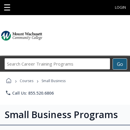
☰
LOGIN
Search
Go
Career
Training
›
›
Programs
Courses
Small Business
phone
Call Us: 855.520.6806
Small Business Programs