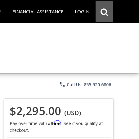
Y
FINANCIAL ASSISTANCE
LOGIN
phone
Call Us: 855.520.6806
$2,295.00
(USD)
Affirm
Pay over time with
. See if you qualify at
checkout.