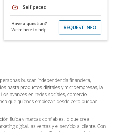
speed
Self paced
Have a question?
REQUEST INFO
We're here to help
personas buscan independencia financiera,
ios hasta productos digitales y microempresas, la
Los avances en redes sociales, comercio
e nunca que quienes empiezan desde cero puedan
ón fluida y marcas confiables, lo que crea
ng digital, las ventas y el servicio al cliente. Con