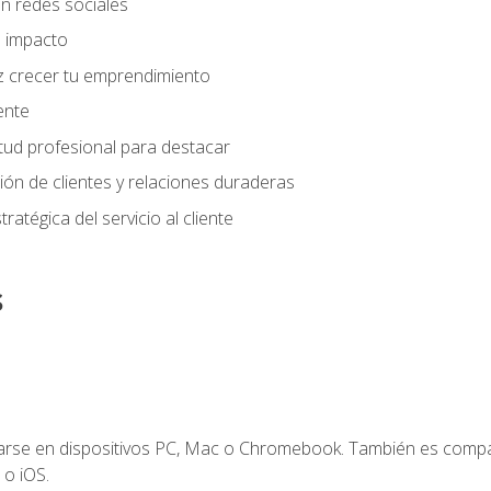
n redes sociales
 impacto
z crecer tu emprendimiento
iente
tud profesional para destacar
tión de clientes y relaciones duraderas
ratégica del servicio al cliente
s
zarse en dispositivos PC, Mac o Chromebook. También es compa
 o iOS.