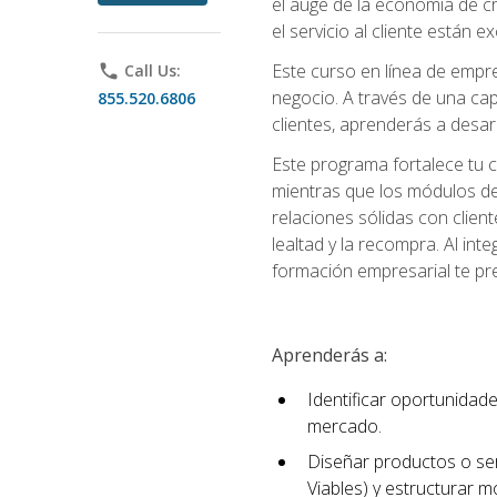
el auge de la economía de c
el servicio al cliente están 
Este curso en línea de empre
phone
Call Us:
negocio. A través de una cap
855.520.6806
clientes, aprenderás a desa
Este programa fortalece tu c
mientras que los módulos de
relaciones sólidas con clien
lealtad y la recompra. Al int
formación empresarial te pre
Aprenderás a:
Identificar oportunidade
mercado.
Diseñar productos o ser
Viables) y estructurar 