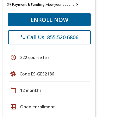
Payment & Funding:
view your options
ENROLL NOW
Call Us: 855.520.6806
phone
schedule
222 course hrs
Code ES-GES2186
calendar_today
12 months
grid_on
Open enrollment