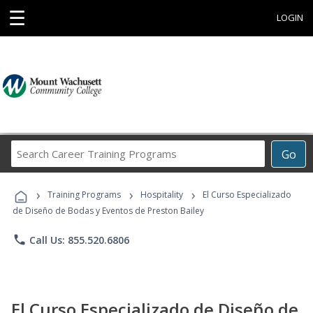
☰
LOGIN
Search
Go
Career
Training
›
›
›
Programs
Training Programs
Hospitality
El Curso Especializado
de Diseño de Bodas y Eventos de Preston Bailey
phone
Call Us: 855.520.6806
El Curso Especializado de Diseño de