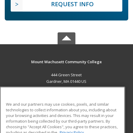
REQUEST INFO
Mount Wachusett Community College
444 Green Street
Gardner, MA 01440 US
MAIN CONTENT
Career Training
We and our partners may use cookies, pixels, and similar
technologies to collect information about you, including about
ADDITIONAL RESOURCES
your browsing activities and devices. This may result in your
information being collected by our third-party partners. By
Military
Student Blog
choosing to "Accept All Cookies", you agree to these practices,
Financial Assistance
including as described in the
Privacy Policy