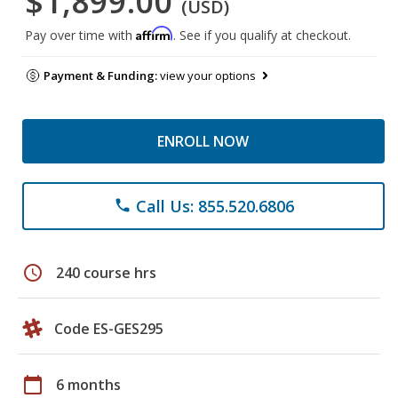
$1,899.00
(USD)
Affirm
Pay over time with
. See if you qualify at checkout.
Payment & Funding:
view your options
ENROLL NOW
Call Us: 855.520.6806
phone
schedule
240 course hrs
Code ES-GES295
calendar_today
6 months